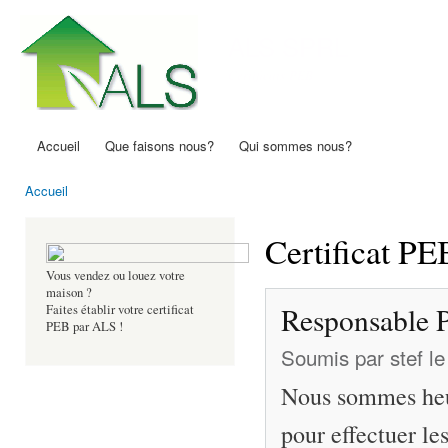
All
con
ALS SPRL
prin
Certificats PEB
Accueil
Que faisons nous?
Qui sommes nous?
Menu principal
Accueil
Vous êtes ici
Certificat PE
Vous vendez ou louez votre
maison ?
Responsable 
Faites établir votre certificat
PEB par ALS !
Soumis par
stef
le
Nous sommes heu
pour effectuer le